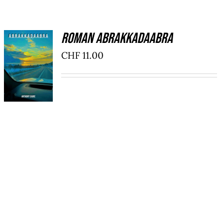
Panier
Roman ABRAKKADAABRA
AJOUTER
CHF
11.00
AU
PANIER
/
DÉTAILS
ABRAKKADAABRA nous prend aux
tripes.
Un roman de science-fiction
intelligent et haletant.
A lire sans modération, en version
PDF, téléchargeable.